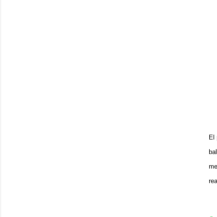
El
ba
me
re