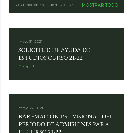
Mostrando entradas de mayo, 2021
MOSTRAR TODO
E
n
t
mayo 31, 2021
SOLICITUD DE AYUDA DE
r
ESTUDIOS CURSO 21-22
Compartir
a
d
a
mayo 27, 2021
s
BAREMACIÓN PROVISIONAL DEL
PERÍODO DE ADMISIONES PARA
EL CURSO 21-22