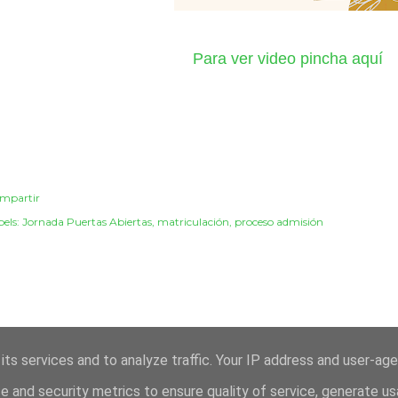
Para ver video pincha aquí
mpartir
els:
Jornada Puertas Abiertas
matriculación
proceso admisión
its services and to analyze traffic. Your IP address and user-ag
Con la tecnología de Blogger
 and security metrics to ensure quality of service, generate u