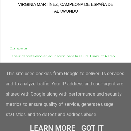
VIRGINIA MARTÍNEZ, CAMPEONA DE ESPAÑA DE
TAEKWONDO
Compartir
Labels:
deporte escolar
educación para la salud
Tisanuro Radio
This site uses cookies from Google to deliver its services
and to analyze traffic. Your IP address and user-agent are
shared with Google along with performance and security
metrics to ensure quality of service, generate usage
Con la tecnología de Blogger
statistics, and to detect and address abuse.
CEIP Nuestra Señora de la Antigua | Camino Viejo de Monteagudo, 18 30160 Montegudo
(Murcia) | teléfono 968852404 | Correo 30005442@murciaeduca.es
LEARN MORE
GOT IT